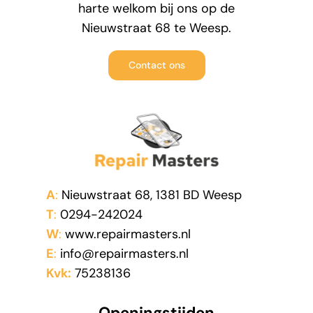
harte welkom bij ons op de
Nieuwstraat 68 te Weesp.
Contact ons
A
:
Nieuwstraat 68, 1381 BD Weesp
T
:
0294-242024
W
:
www.repairmasters.nl
E
:
info@repairmasters.nl
Kvk:
75238136
Openingstijden